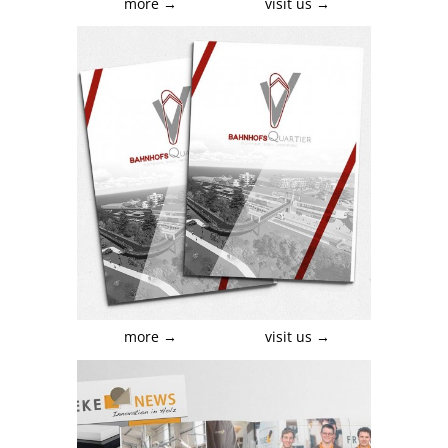
more →
visit us →
more →
visit us →