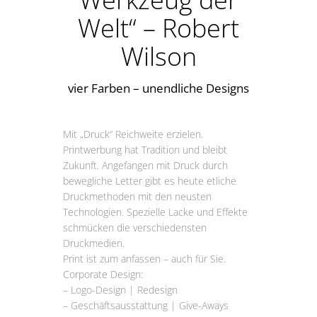
Welt“ – Robert
Wilson
vier Farben – unendliche Designs
Mit „Druck“ Reichweite erzielen.
Printwerbung hat Tradition und bleibt
Zukunft. Angefangen mit Druck durch
bewegliche Letter gibt es heute etliche
Druckmethoden mit den neusten
Technologien. Spezielle Lacke und Effekte
schmücken die verschiedensten
Druckmedien.
Print ist zum anfassen – auch für Sie.
Corporate Design:
– Logo-Design | Redesign
– Geschäftsausstattung | Give-Aways