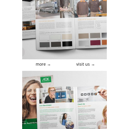
more →
visit us →