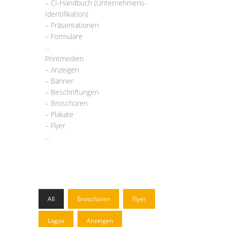
– CI-Handbuch (Unternehmens-
Identifikation)
– Präsentationen
– Formulare
…
Printmedien
– Anzeigen
– Banner
– Beschriftungen
– Broschüren
– Plakate
– Flyer
…
All
Broschüren
Flyer
Logos
Anzeigen