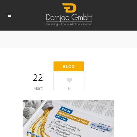
22
März
0